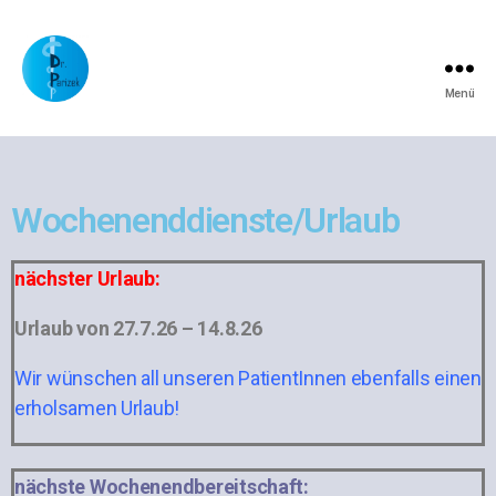
Menü
Wochenenddienste/Urlaub
nächster Urlaub:
Urlaub von 27.7.26 – 14.8.26
Wir wünschen all unseren PatientInnen ebenfalls einen
erholsamen Urlaub!
nächste Wochenendbereitschaft: